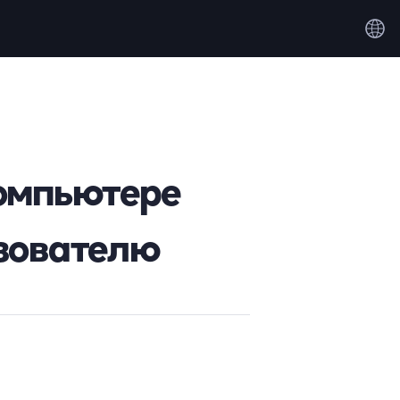
компьютере
ьзователю