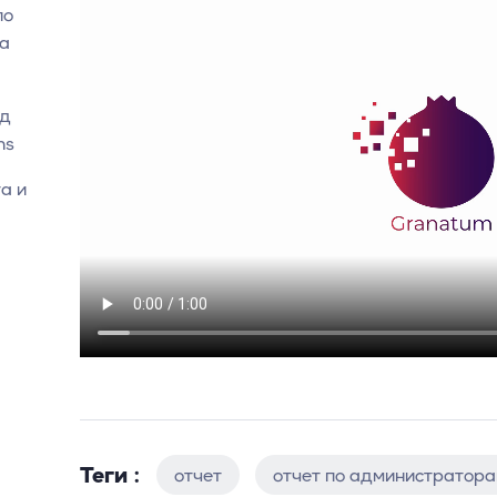
по
на
од
ns
а и
Теги :
отчет
отчет по администратор