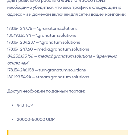
Для правильной работы GRANATUM SOLUTIONS
необходимо убедиться, что весь трафик к следующим ip
адресами и доменам включен для сетей вашей компании:
178.154.247.75 — *.granatum.solutions
130.193.53.94 — *.granatum.solutions
178.154.234.237 — *.granatum.solutions
178.154.247.60 — media.granatum.solutions
84.252.135.166 — media2.granatum.solutions – “временно
отключен”
178.154.246.158 — turn.granatum.solutions
130.193.54.94 — stream.granatum.solutions
Доступ необходим по данным портам:
443 TCP
20000-50000 UDP