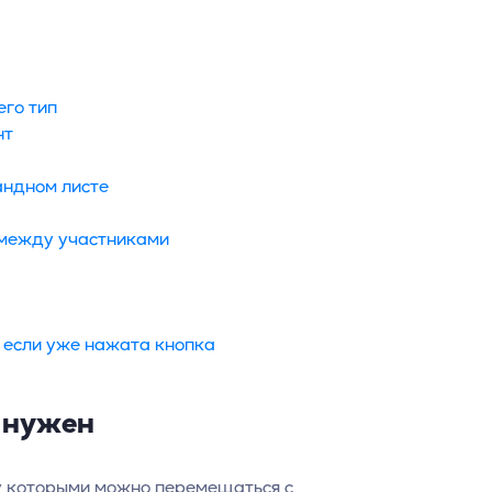
его тип
нт
андном листе
 между участниками
 если уже нажата кнопка
н нужен
ду которыми можно перемещаться с