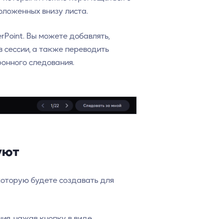
оложенных внизу листа.
rPoint. Вы можете добавлять,
 сессии, а также переводить
онного следования.
уют
которую будете создавать для
ия, нажав кнопку в виде