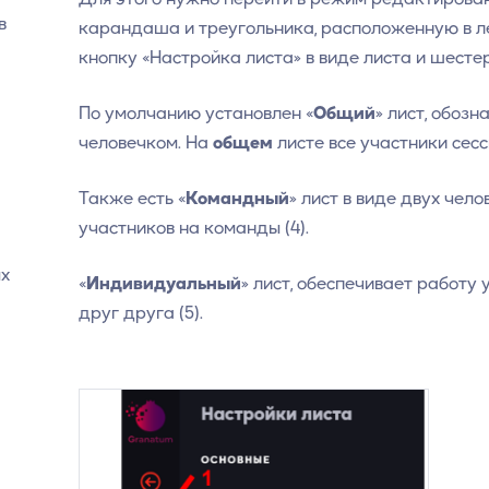
в
карандаша и треугольника, расположенную в ле
кнопку «Настройка листа» в виде листа и шестер
По умолчанию установлен «
Общий
» лист, обоз
человечком. На
общем
листе все участники сесс
Также есть «
Командный
» лист в виде двух чел
участников на команды (4).
ых
«
Индивидуальный
» лист, обеспечивает работу
друг друга (5).