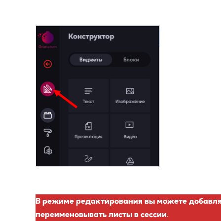
В режиме редактирования вы можете добавля
переименовывать листы в сессии
.